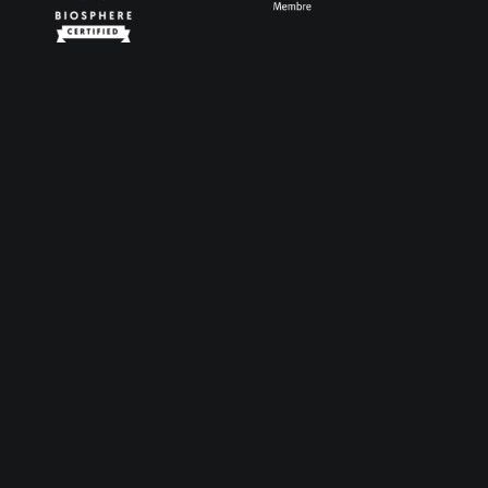
Servicios
Meetings & Events
Employee Experiences
Team Building
Gamification
Building Community
Contacto