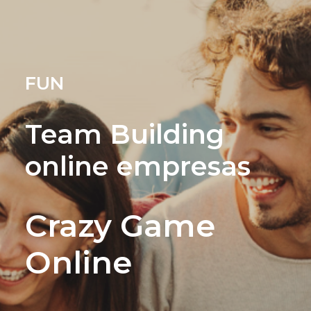
FUN
Team Building
online empresas
Crazy Game
Online