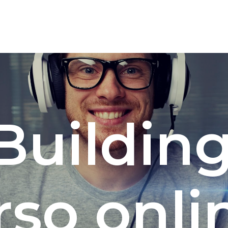
Buildin
so onli