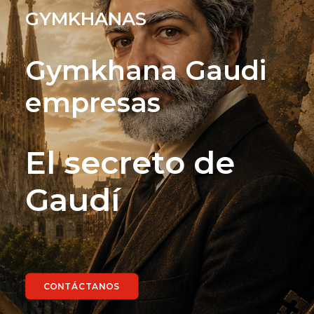
GYMKHANAS
Gymkhana Gaudi
empresas
El secreto de
Gaudí
CONTÁCTANOS