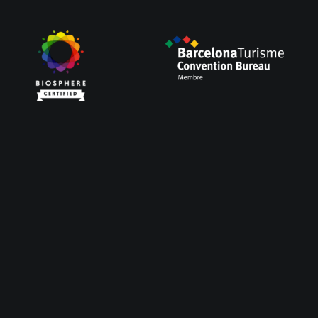
Servicios
Meetings & Events
Employee Experiences
Team Building
Gamification