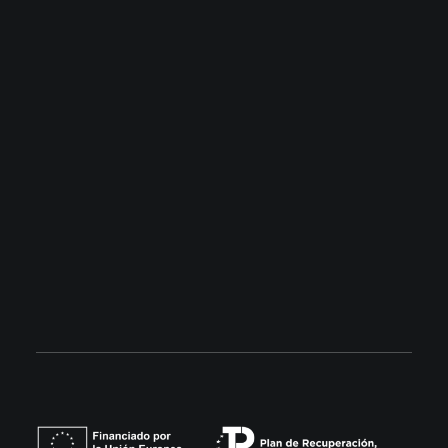
Building Community
Contacto
Barcelona: 93 853 99 32
Madrid: 679 18 25 23
info@lemonnier.es