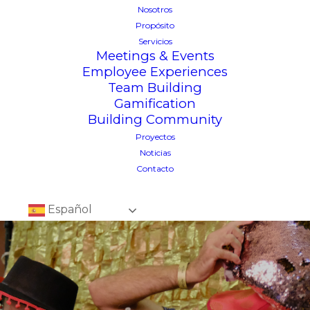
Nosotros
Propósito
Servicios
Meetings & Events
Employee Experiences
Team Building
Gamification
Building Community
Proyectos
Noticias
Contacto
Español