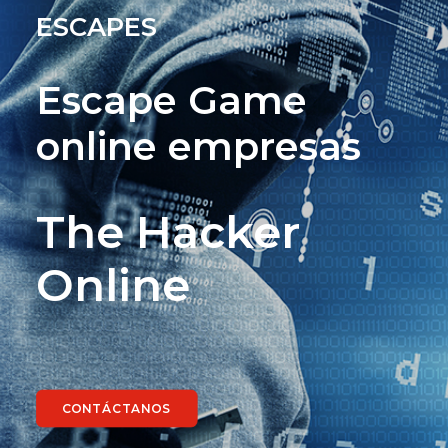
ESCAPES
Escape Game
online empresas
The Hacker
Online
CONTÁCTANOS