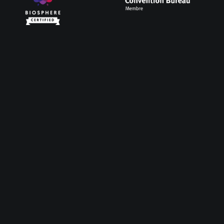
Servicios
Meetings & Events
Employee Experiences
Team Building
Gamification
Building Community
Contacto