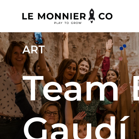
ART
Team 
Gaudí