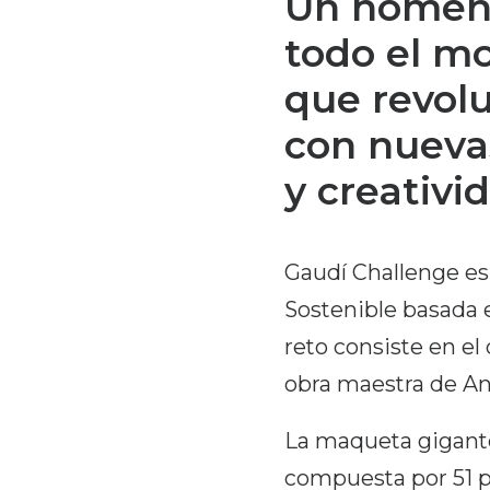
Un homena
todo el m
que revolu
con nueva
y creativ
Gaudí Challenge es
Sostenible basada e
reto consiste en el
obra maestra de An
La maqueta gigante 
compuesta por 51 p