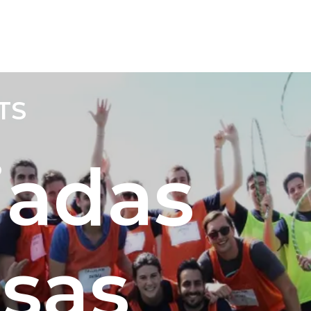
TS
iadas
sas