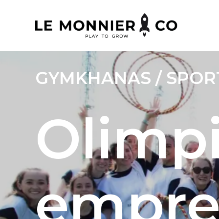
GYMKHANAS / SPOR
Olimp
empre