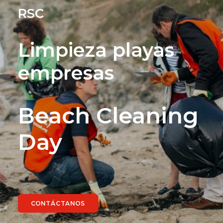
RSC
Limpieza playas
empresas
Beach Cleaning
Day
CONTÁCTANOS