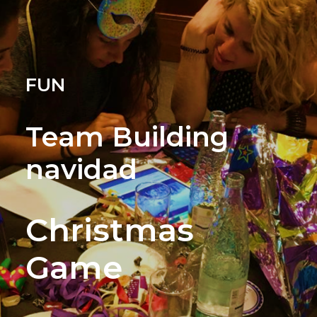
FUN
Team Building
navidad
Christmas
Game