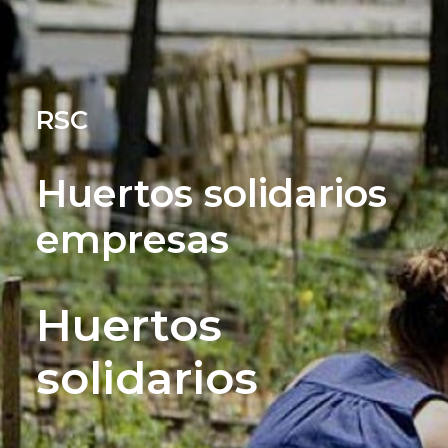
RSC
Huertos solidarios
empresas
Huertos
solidarios