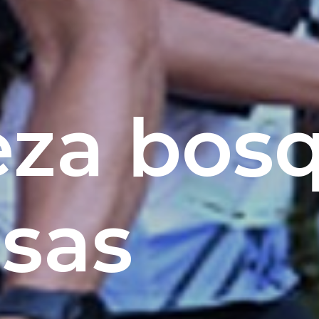
eza bos
sas