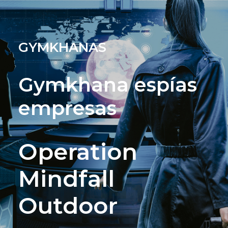
GYMKHANAS
Gymkhana espías
empresas
Operation
Mindfall
Outdoor