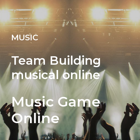
MUSIC
Team Building
musical online
Music Game
Online