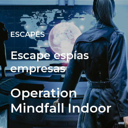
ESCAPES
Escape espías
empresas
Operation
Mindfall Indoor