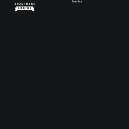
Servicios
Meetings & Events
Employee Experiences
Team Building
Gamification
Building Community
Contacto