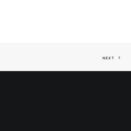
dings Sostenibles
 Conectar A Los
ón Corporativa
NEXT
vicios
Contacto
tings & Events
Barcelona: 93 853
loyee
99 32