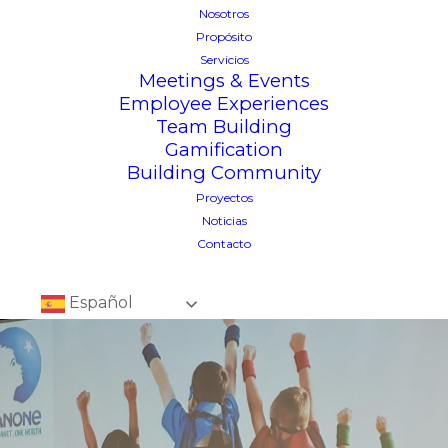
Nosotros
Propósito
Servicios
Meetings & Events
Employee Experiences
Team Building
Gamification
Building Community
Proyectos
Noticias
Contacto
Español