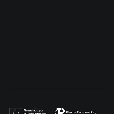
Building Community
Contacto
Barcelona: 93 853 99 32
Madrid: 679 18 25 23
info@lemonnier.es