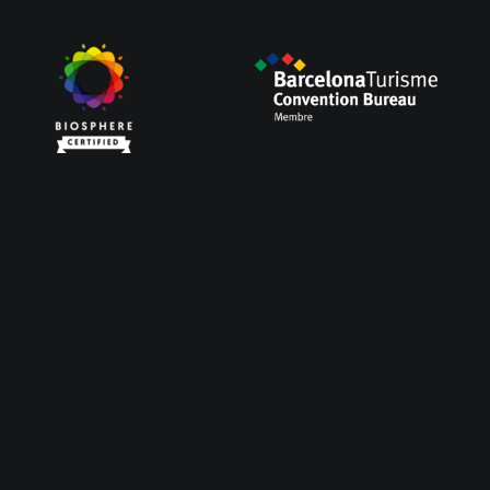
Servicios
Meetings & Events
Employee Experiences
Team Building
Gamification