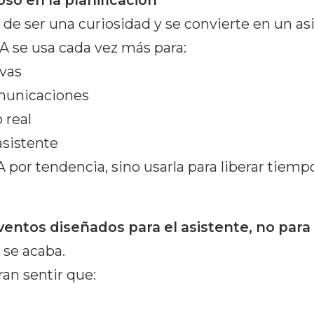
oso en la planificación
ja de ser una curiosidad y se convierte en un asi
IA se usa cada vez más para:
ivas
omunicaciones
 real
asistente
IA por tendencia, sino usarla para liberar tiemp
ventos diseñados para el asistente, no par
 se acaba.
ran sentir que: